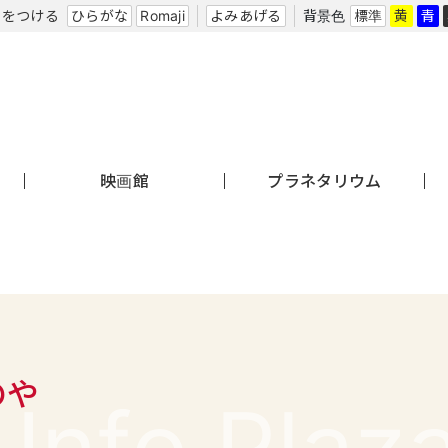
なをつける
ひらがな
Romaji
よみあげる
背景色
標準
黄
青
映画館
プラネタリウム
のや
Info Plaz